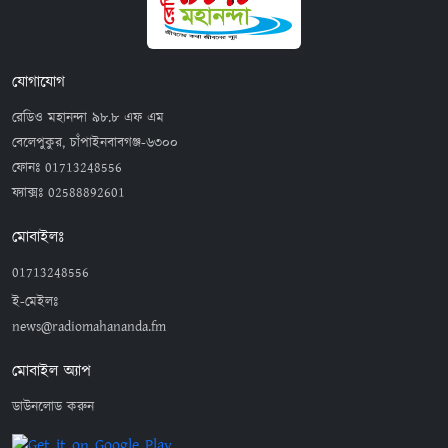
যোগাযোগ
রেডিও মহানন্দা ৯৮.৮ এফ এম
বেলেপুকুর, চাঁপাইনবাবগঞ্জ-৬৩০০
ফোনঃ
01713248556
ফ্যাক্সঃ
02588892601
মোবাইলঃ
01713248556
ই-মেইলঃ
news@radiomahananda.fm
মোবাইল অ্যাপ
ডাউনলোড করুন