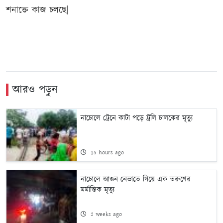
শনাক্তে কাজ চলছে|
আরও পড়ুন
নাচোলে ট্রেনে কাটা পড়ে ট্রলি চালকের মৃত্যু
15 hours ago
নাচোলে আগুন নেভাতে গিয়ে এক তরুণের
মর্মান্তিক মৃত্যু
2 weeks ago