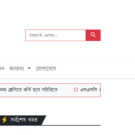
দন
অন্যান্য
যোগাযোগ
েণিতে ভর্তি হবে লটারিতে
এসএসসি ও সমমানের পরীক্ষার ফল 
সর্বশেষ খবর