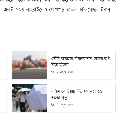
যাপক ক্ষতি করে, এতে একজন নিহত ও কয়েক ডজন আহত হন এবং
য়। একই সময় বাহরাইনেও ক্ষেপণাস্ত্র হামলা চালিয়েছিল ইরান।
সৌদি আরবের বিমানবন্দরে হামলা হুথি
বিদ্রোহীদের
2 days ago
দক্ষিণ কোরিয়ায় তীব্র দাবদাহে ১৬
জনের মৃত্যু
3 days ago