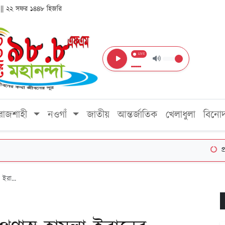
ব্দ || ২২ সফর ১৪৪৮ হিজরি
LIVE
রাজশাহী
নওগাঁ
জাতীয়
আন্তর্জাতিক
খেলাধুলা
বিনো
প্রথম শ্র
 ইরা...