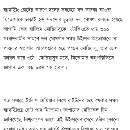
হ্যামস্ট্রিং চোটের কারণে দলের সবচেয়ে বড় তারকা কাওরু
মিতোমাকে ছাড়াই ২৬ সদস্যের চূড়ান্ত দল ঘোষণা করতে হয়েছে
জাপানি কোচ হাজিমে মোরিয়াসুকে। টোকিওতে প্রায় ৩০০
সংবাদকর্মীর সামনে দল ঘোষণার সময় উইঙ্গার মিতোমাকে না
পাওয়ার হতাশায় আবেগপ্রবণ হয়ে পড়েন মোরিয়াসু, তাঁর চোখ
ছলছল করে ওঠে। মোরিয়াসুর মতে, মিতোমার অনুপস্থিতিতে
জাপান এক ‘বড় ভরসা’কে হারাল।
গত সপ্তাহে ইংলিশ প্রিমিয়ার লিগে ব্রাইটনের হয়ে খেলার সময়
হ্যামস্ট্রিংয়ে চোট পান মিতোমা। জাপানের মেডিকেল টিম
জানিয়েছে, বিশ্বকাপের আগে এই উইঙ্গারের সেরে ওঠার কোনো
সুযোগ নেই। অথচ গত মার্চেই ইংল্যান্ডের বিপক্ষে ১-০ গোলের