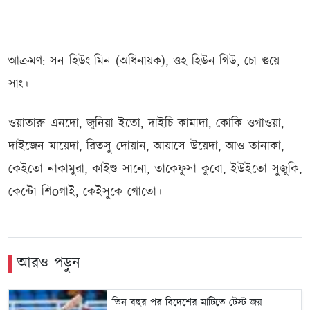
আক্রমণ: সন হিউং-মিন (অধিনায়ক), ওহ হিউন-গিউ, চো গুয়ে-
সাং।
ওয়াতারু এনদো, জুনিয়া ইতো, দাইচি কামাদা, কোকি ওগাওয়া,
দাইজেন মায়েদা, রিতসু দোয়ান, আয়াসে উয়েদা, আও তানাকা,
কেইতো নাকামুরা, কাইশু সানো, তাকেফুসা কুবো, ইউইতো সুজুকি,
কেন্টো শিоগাই, কেইসুকে গোতো।
আরও পড়ুন
তিন বছর পর বিদেশের মাটিতে টেস্ট জয়