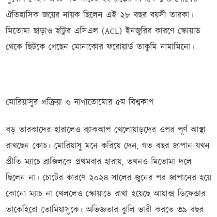
ঐতিহাসিক জয়ের নায়ক ছিলেন এই ২৮ বছর বয়সী তারকা।
মিতোমা ছাড়াও হাঁটুর এসিএল (ACL) ইনজুরির কারণে স্কোয়াড
থেকে ছিটকে গেছেন মোনাকোর ফরোয়ার্ড তাকুমি নামামিনো।
মোরিয়াসুর প্রক্রিয়া ও নাগাতোমোর ৫ম বিশ্বকাপ
বড় তারকাদের হারালেও ব্যাকআপ খেলোয়াড়দের ওপর পূর্ণ আস্থা
রাখছেন কোচ। মোরিয়াসু মনে করিয়ে দেন, গত বছর জাপান যখন
প্রীতি ম্যাচে ব্রাজিলকে প্রথমবার হারায়, তখনও মিতোমা দলে
ছিলেন না। চোটের কারণে ২০২৪ সালের জুনের পর জাপানের হয়ে
কোনো ম্যাচ না খেললেও স্কোয়াডে রাখা হয়েছে আয়াক্স ডিফেন্ডার
তাকেহিরো তোমিয়াসুকে। অভিজ্ঞতার ঝুলি ভারী করতে ৩৯ বছর