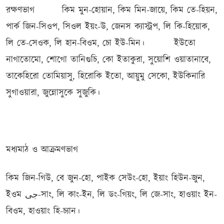
রক্ষণভাগ
কিম মুন-হোয়ান, কিম মিন-জায়ে, কিম তে-হিয়ন,
পার্ক জিন-সিওপ, সিওল ইয়ং-উ, জেনস ক্যাস্ট্রপ, লি কি-হিয়োক,
লি তে-সেওক, লি হান-বিওম, চো ইউ-মিন।
ইউতো
নাগাতোমো, শোগো তানিগুচি, কো ইতাকুরা, সুয়োশি ওয়াতানাবে,
তাকেহিরো তোমিয়াসু, হিরোকি ইতো, আয়ুমু সেকো, ইউকিনারি
সুগাওয়ারা, জুন্নোসুকে সুজুকি।
মধ্যমাঠ ও আক্রমণভাগ
কিম জিন-গিউ, বে জুন-হো, পাইক সেউং-হো, ইয়াং হিউন-জুন,
ইওম جی-সাং, লি কাং-ইন, লি ডং-গিয়ং, লি জে-সাং, হাওয়াং ইন-
বিওম, হাওয়াং হি-চ্যান।