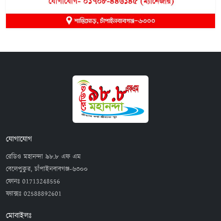
যোগাযোগ
রেডিও মহানন্দা ৯৮.৮ এফ এম
বেলেপুকুর, চাঁপাইনবাবগঞ্জ-৬৩০০
ফোনঃ
01713248556
ফ্যাক্সঃ
02588892601
মোবাইলঃ