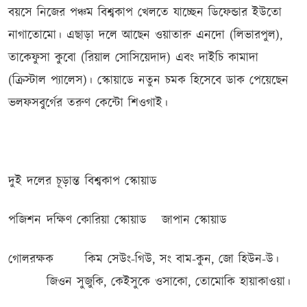
বয়সে নিজের পঞ্চম বিশ্বকাপ খেলতে যাচ্ছেন ডিফেন্ডার ইউতো
নাগাতোমো। এছাড়া দলে আছেন ওয়াতারু এনদো (লিভারপুল),
তাকেফুসা কুবো (রিয়াল সোসিয়েদাদ) এবং দাইচি কামাদা
(ক্রিস্টাল প্যালেস)। স্কোয়াডে নতুন চমক হিসেবে ডাক পেয়েছেন
ভলফসবুর্গের তরুণ কেন্টো শিওগাই।
দুই দলের চূড়ান্ত বিশ্বকাপ স্কোয়াড
পজিশন
দক্ষিণ কোরিয়া স্কোয়াড
জাপান স্কোয়াড
গোলরক্ষক
কিম সেউং-গিউ, সং বাম-কুন, জো হিউন-উ।
জিওন সুজুকি, কেইসুকে ওসাকো, তোমোকি হায়াকাওয়া।