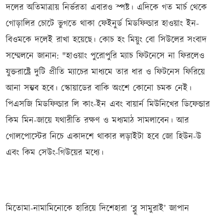
দলের অতিমাত্রায় নির্ভরতা এবারও স্পষ্ট। এদিকে গত মার্চ থেকে
গোড়ালির চোটে ভুগতে থাকা ফেইনুর্ড মিডফিল্ডার হাওয়াং ইন-
বিওমকে দলেই রাখা হয়েছে। কোচ হং মিয়ুং বো সিউলের সংবাদ
সম্মেলনে জানান: "হাওয়াং পুরোপুরি ম্যাচ ফিটনেসে না ফিরলেও
যুক্তরাষ্ট্রে দুটি প্রীতি ম্যাচের মাধ্যমে তার ধার ও ফিটনেস ফিরিয়ে
আনা সম্ভব হবে। স্কোয়াডের বাকি অংশে কোনো চমক নেই।
পিএসজি মিডফিল্ডার লি কাং-ইন এবং বায়ার্ন মিউনিখের ডিফেন্ডার
কিম মিন-জায়ে যথারীতি রক্ষণ ও মধ্যমাঠ সামলাবেন। আর
গোলপোস্টের নিচে একাদশে থাকার লড়াইটা হবে জো হিউন-উ
এবং কিম সেউং-গিউয়ের মধ্যে।
মিতোমা-নামামিনোকে হারিয়ে দিশেহারা ‘ব্লু সামুরাই’ জাপান