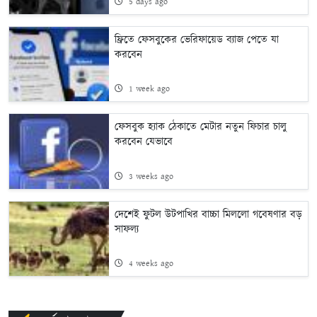
5 days ago
ফ্রিতে ফেসবুকের ভেরিফায়েড ব্যাজ পেতে যা
করবেন
1 week ago
ফেসবুক হ্যাক ঠেকাতে মেটার নতুন ফিচার চালু
করবেন যেভাবে
3 weeks ago
দেশেই ফুটল উটপাখির বাচ্চা মিললো গবেষণার বড়
সাফল্য
4 weeks ago