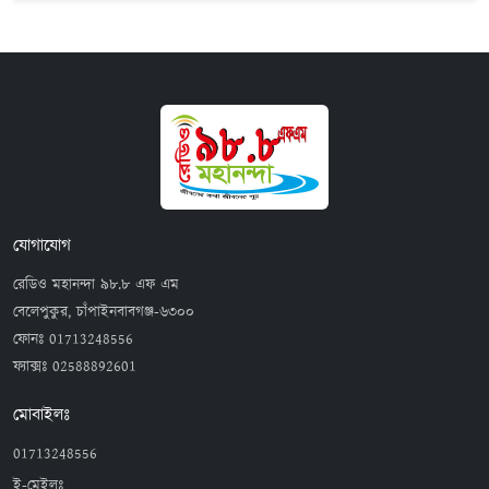
যোগাযোগ
রেডিও মহানন্দা ৯৮.৮ এফ এম
বেলেপুকুর, চাঁপাইনবাবগঞ্জ-৬৩০০
ফোনঃ
01713248556
ফ্যাক্সঃ
02588892601
মোবাইলঃ
01713248556
ই-মেইলঃ