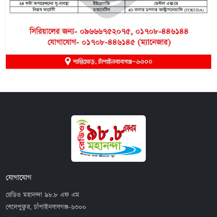
যোগাযোগ
রেডিও মহানন্দা ৯৮.৮ এফ এম
বেলেপুকুর, চাঁপাইনবাবগঞ্জ-৬৩০০