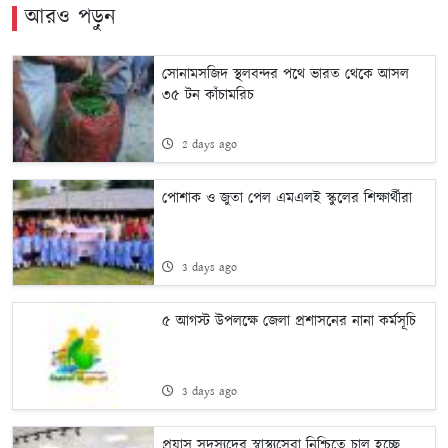
আরও পড়ুন
সোনামসজিদ স্থলবন্দর পথে ভারত থেকে আসল
৩৫ টন কাঁচামরিচ
2 days ago
পোশাক ও জুতা পেল এমএলই স্কুলের শিক্ষার্থীরা
3 days ago
৫ আগস্ট উপলক্ষে জেলা প্রশাসনের নানা কর্মসূচি
3 days ago
প্রয়াস সদস্যদের স্বাস্থ্যসেবা নিশ্চিতে চালু হচ্ছে